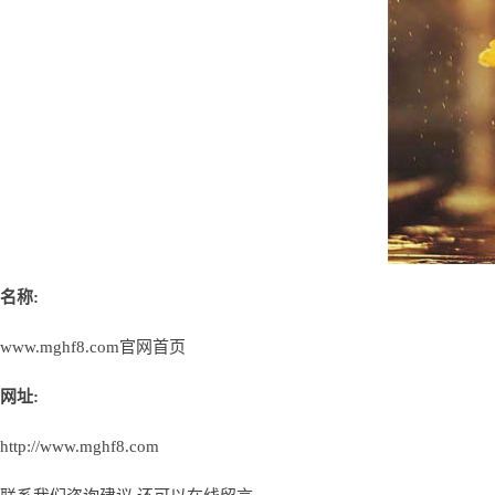
名称:
www.mghf8.com官网首页
网址:
http://www.mghf8.com